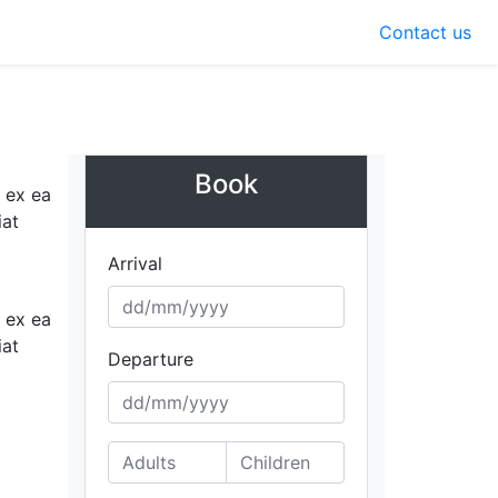
Contact us
t
Book
p ex ea
iat
Arrival
t
p ex ea
iat
Departure