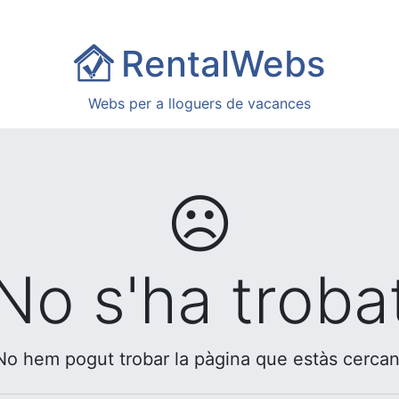
RentalWebs
Webs per a lloguers de vacances
☹
No s'ha troba
No hem pogut trobar la pàgina que estàs cercan